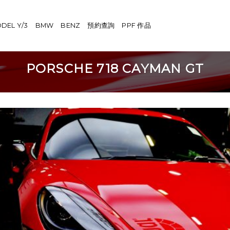
DEL Y/3
BMW
BENZ
預約查詢
PPF 作品
PORSCHE 718 CAYMAN GT