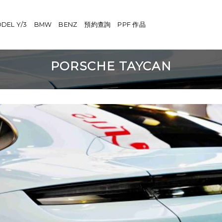
DEL Y/3
BMW
BENZ
預約查詢
PPF 作品
PORSCHE TAYCAN